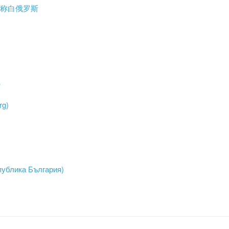
s）简称白俄罗斯
o）
g)
ублика България)