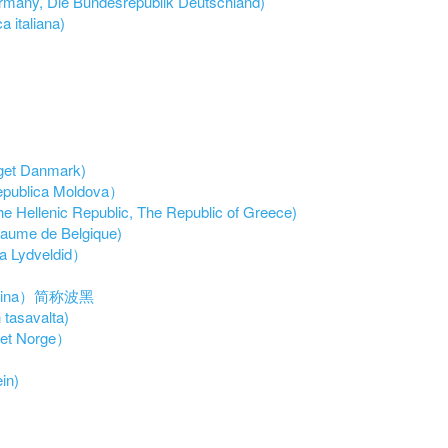
y, Die Bundesrepublik Deutschland)
 italiana)
et Danmark)
ublica Moldova）
llenic Republic, The Republic of Greece)
ume de Belgique)
 Lydveldid）
vina）简称波黑
asavalta)
et Norge）
in)