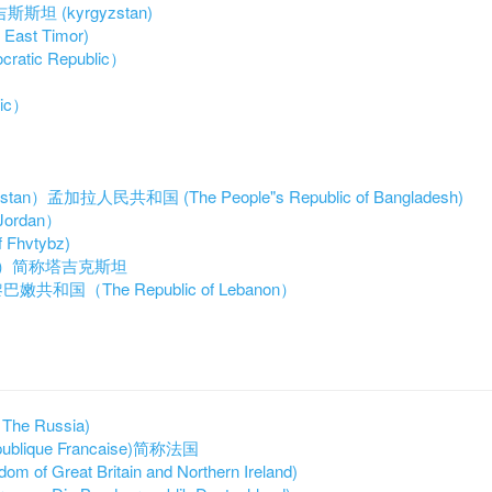
斯坦 (kyrgyzstan)
East Timor)
tic Republic）
ic）
stan）
孟加拉人民共和国 (The People"s Republic of Bangladesh)
Jordan）
 Fhvtybz)
stan）简称塔吉克斯坦
巴嫩共和国（The Republic of Lebanon）
he Russia)
ublique Francaise)简称法国
reat Britain and Northern Ireland)