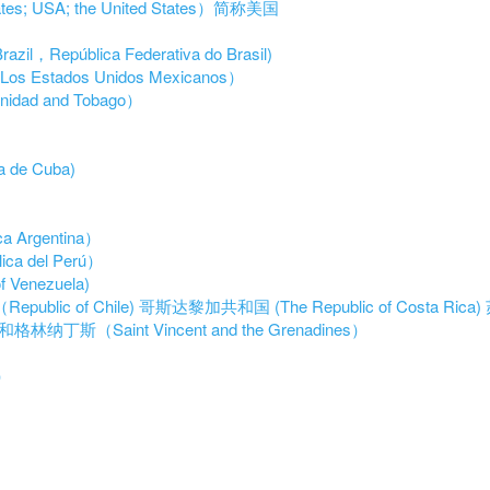
es; USA; the United States）简称美国
l，República Federativa do Brasil)
Los Estados Unidos Mexicanos）
dad and Tobago）
 de Cuba)
a Argentina）
ca del Perú）
Venezuela)
ublic of Chile)
哥斯达黎加共和国 (The Republic of Costa Rica)
林纳丁斯（Saint Vincent and the Grenadines）
r）