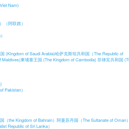
iet Nam)
tes）（阿联酋）
a）
ingdom of Saudi Arabia)
哈萨克斯坦共和国（The Republic of
Maldives)
柬埔寨王国 (The Kingdom of Cambodia)
菲律宾共和国 (T
)
 Pakistan）
the Kingdom of Bahrain）
阿曼苏丹国（The Sultanate of Oman
Republic of Sri Lanka）