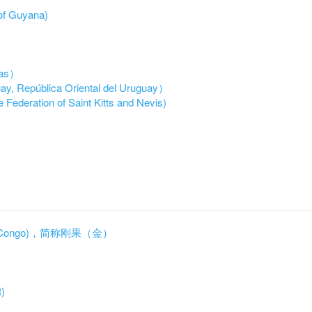
f Guyana)
）
mas）
República Oriental del Uruguay）
ation of Saint Kitts and Nevis)
）
 of Congo)，简称刚果（金）
)