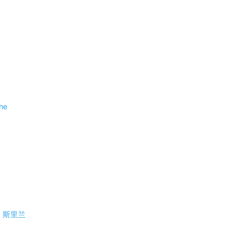
he
）
斯里兰