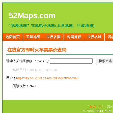
52Maps.com
“我爱地图” 在线电子地图(卫星地图、行政地图)
地图首页
卫星地图
世界各国
各国首都
世界名城
著
在线官方即时火车票票价查询
请输入关键字(例如＂maps＂):
编辑日期：2011/1/22 15:04:00
网址：
https://kyfw.12306.cn/otn/leftTicketPrice/init
阅读次数：2677
“
旅游出行
”，充
© 2006-2011 52Ma