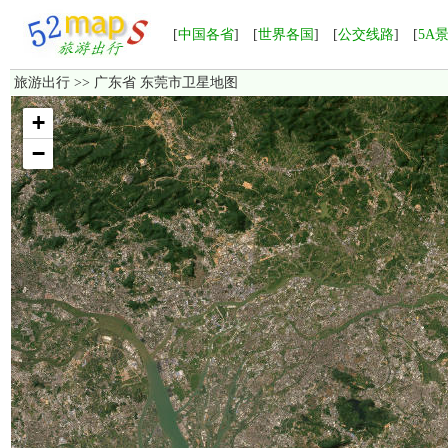
[
中国各省
] [
世界各国
] [
公交线路
] [
5A
旅游出行
>> 广东省 东莞市卫星地图
加载中，如果长时间无法显示，请点击这里
重新加载
！
+
−