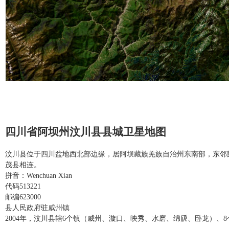
四川省阿坝州汶川县县城卫星地图
汶川县位于四川盆地西北部边缘，居阿坝藏族羌族自治州东南部，东邻
茂县相连。
拼音：Wenchuan Xian
代码513221
邮编623000
县人民政府驻威州镇
2004年，汶川县辖6个镇（威州、漩口、映秀、水磨、绵虒、卧龙）