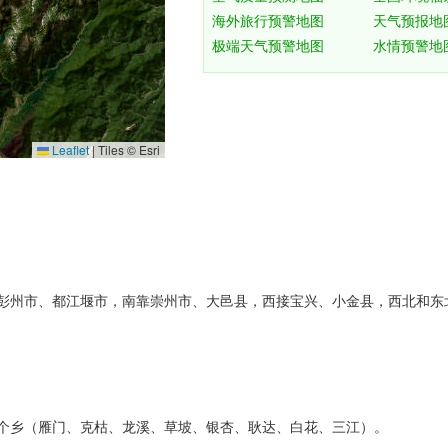
Leaflet
|
Tiles © Esri
彭州市、都江堰市，南靠崇州市、大邑县，西接宝兴、小金县，西北和东
、8个乡（雁门、克枯、龙溪、草坡、银杏、耿达、白花、三江）。