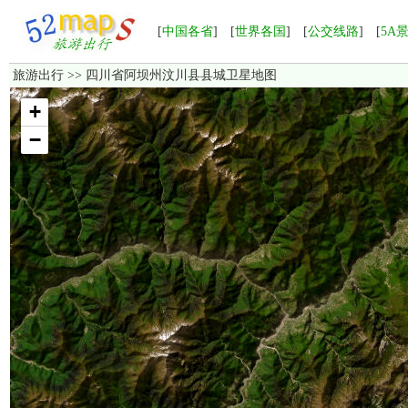
[
中国各省
] [
世界各国
] [
公交线路
] [
5A
旅游出行
>> 四川省阿坝州汶川县县城卫星地图
加载中，如果长时间无法显示，请点击这里
重新加载
！
+
−