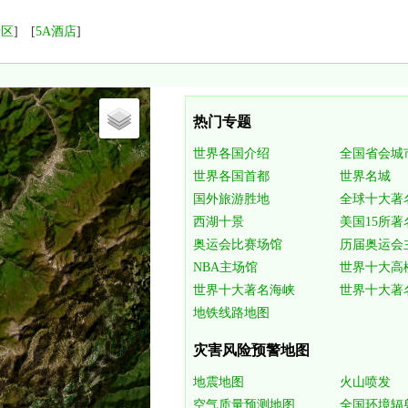
景区
] [
5A酒店
]