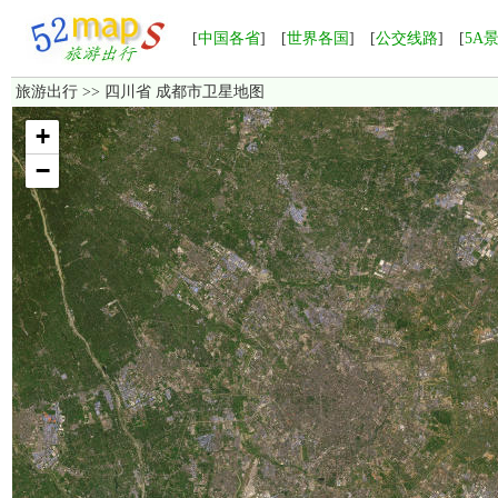
[
中国各省
] [
世界各国
] [
公交线路
] [
5A
旅游出行
>> 四川省 成都市卫星地图
加载中，如果长时间无法显示，请点击这里
重新加载
！
+
−