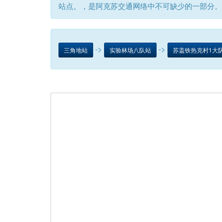
站点。，是阿克苏交通网络中不可缺少的一部分。
->
->
三角地站
实验林场八队站
苏盖铁热克村1大