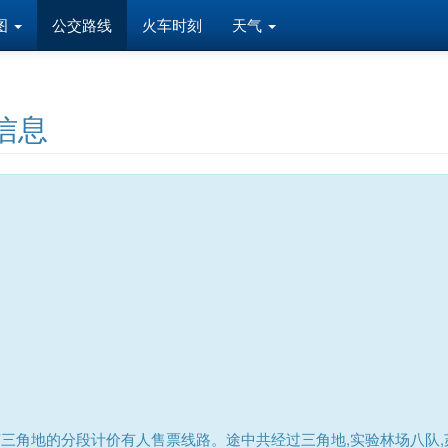
图
公交路线
火车时刻
天气
信息
三角地的分段计价有人售票线路。途中共经过三角地,实验林场八队,苏盖