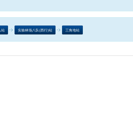
->
->
队站
实验林场八队(西行)站
三角地站