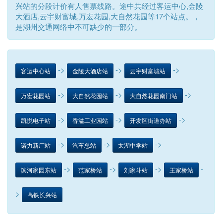
兴站的分段计价有人售票线路。途中共经过客运中心,金陵
大酒店,云宇财富城,万宏花园,大自然花园等17个站点。，
是湖州交通网络中不可缺少的一部分。
->
->
->
客运中心站
金陵大酒店站
云宇财富城站
->
->
->
万宏花园站
大自然花园站
大自然花园南门站
->
->
->
凯悦电子站
香溢工业园站
开发区街道办站
->
->
->
诺力新厂站
汽车总站
太湖中学站
->
->
->
-
滨河家园东站
范家桥站
刘家斗站
王家桥站
>
高铁长兴站