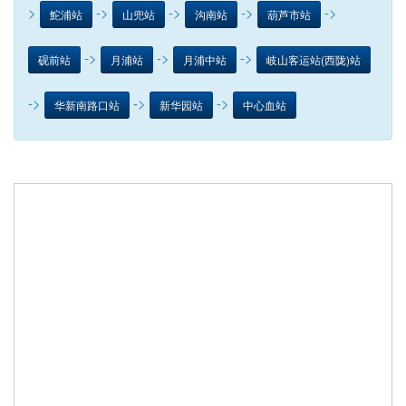
>
->
->
->
->
鮀浦站
山兜站
沟南站
葫芦市站
->
->
->
砚前站
月浦站
月浦中站
岐山客运站(西陇)站
->
->
->
华新南路口站
新华园站
中心血站