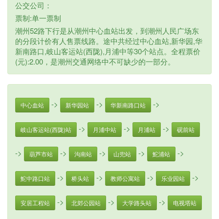
公交公司：
票制:单一票制
潮州52路下行是从潮州中心血站出发，到潮州人民广场东
的分段计价有人售票线路。途中共经过中心血站,新华园,华
新南路口,岐山客运站(西陇),月浦中等30个站点。全程票价
(元):2.00，是潮州交通网络中不可缺少的一部分。
->
->
->
中心血站
新华园站
华新南路口站
->
->
->
岐山客运站(西陇)站
月浦中站
月浦站
砚前站
->
->
->
->
->
葫芦市站
沟南站
山兜站
鮀浦站
->
->
->
->
鮀中路口站
桥头站
教师公寓站
乐业园站
->
->
->
安居工程站
北郊公园站
大学路头站
电视塔站