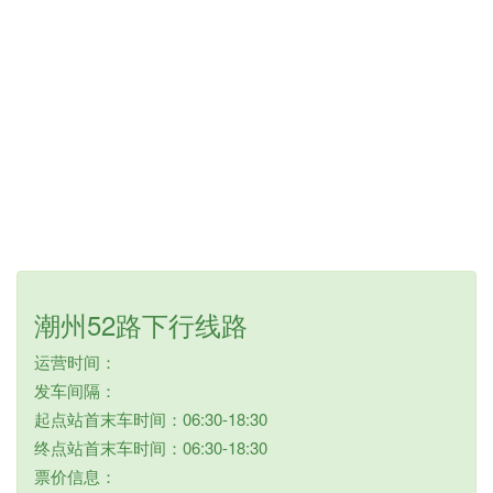
潮州52路下行线路
运营时间：
发车间隔：
起点站首末车时间：06:30-18:30
终点站首末车时间：06:30-18:30
票价信息：