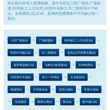
的分段计价有人售票线路。途中共经过人民广场东,广场轮
渡,利鸿基(工人文化宫),利安外马路口,市二医院等31个站
点。全程票价(元):2.00，是潮州交通网络中不可缺少的一
部分。
->
->
->
人民广场东站
广场轮渡站
利鸿基(工人文化宫)站
->
->
-
利安外马路口站
市二医院站
金凤坛(环岛西北侧)站
>
->
->
->
福平韩堤路口站
乌桥头(韩堤路)站
光华路西站
->
->
->
光华茶叶市场站
市十一中学站
太安医院站
->
->
->
电视塔站
大学路头站
北郊公园站
安居工程站
->
->
->
->
-
乐业园站
教师公寓站
桥头站
鮀中路口站