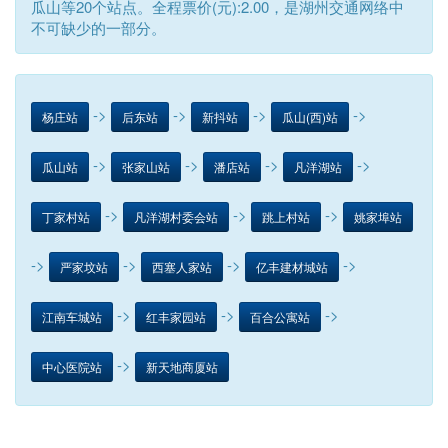
瓜山等20个站点。全程票价(元):2.00，是湖州交通网络中
不可缺少的一部分。
->
->
->
->
杨庄站
后东站
新抖站
瓜山(西)站
->
->
->
->
瓜山站
张家山站
潘店站
凡洋湖站
->
->
->
丁家村站
凡洋湖村委会站
跳上村站
姚家埠站
->
->
->
->
严家坟站
西塞人家站
亿丰建材城站
->
->
->
江南车城站
红丰家园站
百合公寓站
->
中心医院站
新天地商厦站