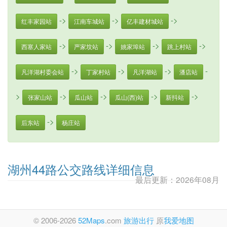
->
->
->
红丰家园站
江南车城站
亿丰建材城站
->
->
->
->
西塞人家站
严家坟站
姚家埠站
跳上村站
->
->
->
-
凡洋湖村委会站
丁家村站
凡洋湖站
潘店站
>
->
->
->
->
张家山站
瓜山站
瓜山(西)站
新抖站
->
后东站
杨庄站
湖州44路公交路线详细信息
最后更新：2026年08月
© 2006-2026
52Maps
.com
旅游出行
原
我爱地图