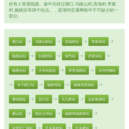
价有人售票线路。途中共经过塘口,乌陵山村,高地村,李家
村,施娘浜等28个站点。，是湖州交通网络中不可缺少的一
部分。
->
->
->
->
塘口站
乌陵山村站
高地村站
李家村站
->
->
->
->
施娘浜站
彭家村站
煤气站
罗家浜站
->
->
->
姚墩头站
火车站路站
茅草场路站
永兴特钢站
->
->
->
->
辛子精工站
杨家埠站
杨家埠菜场站
->
->
->
->
通讯团站
岔口站
九九桥站
达多集团站
->
->
->
腊山站
国合公司站
杨家埠镇政府站
->
->
->
金世纪广场站
红丰新村站
红丰桥站