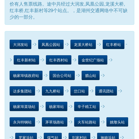
价有人售票线路。途中共经过大润发,凤凰公园,龙溪大桥,
红丰桥,红丰新村等29个站点。，是湖州交通网络中不可缺
少的一部分。
->
->
->
-
大润发站
凤凰公园站
龙溪大桥站
红丰桥站
>
->
->
->
红丰新村站
红丰西村站
金世纪广场站
->
->
->
杨家埠镇政府站
国合公司站
腊山站
->
->
->
->
达多集团站
九九桥站
岔口站
通讯团站
->
->
->
杨家埠菜场站
杨家埠站
辛子精工站
->
->
->
永兴特钢站
茅草场路站
火车站路站
姚墩头站
->
->
->
->
->
罗家浜站
煤气站
彭家村站
施娘浜站