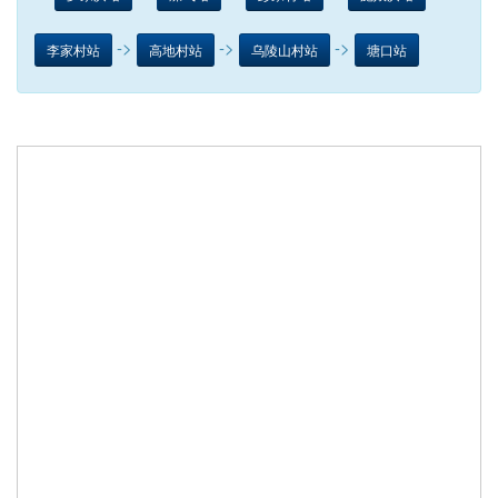
->
->
->
李家村站
高地村站
乌陵山村站
塘口站