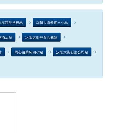
->
->
武汉精英学校站
汉阳大街蔡甸三小站
->
->
湖酒店站
汉阳大街中百仓储站
->
->
->
站
同心路蔡甸四小站
汉阳大街石油公司站