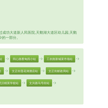
成功大道新人民医院,天鹅湖大道区幼儿园,天鹅
缺少的一部分。
->
->
->
站
同心路蔡甸四小站
工农路新城菜市场站
->
->
->
站
文正街莲花湖酒店站
文正街邮政局站
->
->
武汉精英学校站
文兴路马号街站