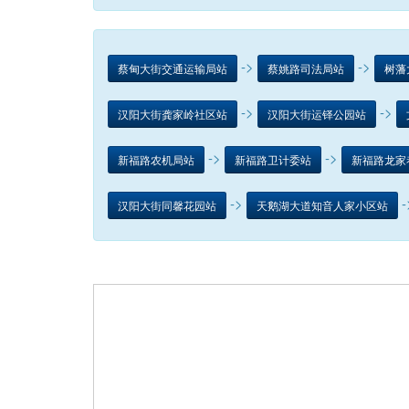
->
->
蔡甸大街交通运输局站
蔡姚路司法局站
树藩
->
->
汉阳大街龚家岭社区站
汉阳大街运铎公园站
->
->
新福路农机局站
新福路卫计委站
新福路龙家
->
-
汉阳大街同馨花园站
天鹅湖大道知音人家小区站