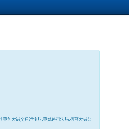
蔡甸大街交通运输局,蔡姚路司法局,树藩大街公