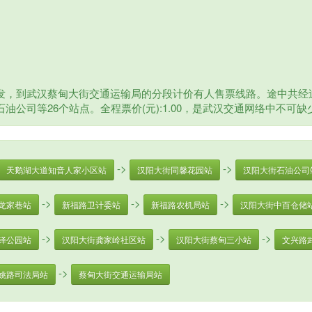
发，到武汉蔡甸大街交通运输局的分段计价有人售票线路。途中共经过
油公司等26个站点。全程票价(元):1.00，是武汉交通网络中不可
->
->
天鹅湖大道知音人家小区站
汉阳大街同馨花园站
汉阳大街石油公司
->
->
->
龙家巷站
新福路卫计委站
新福路农机局站
汉阳大街中百仓储
->
->
->
铎公园站
汉阳大街龚家岭社区站
汉阳大街蔡甸三小站
文兴路
->
姚路司法局站
蔡甸大街交通运输局站