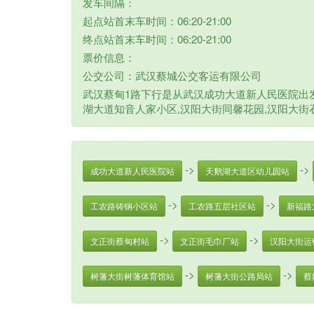
发车间隔：
起点站首末车时间：06:20-21:00
终点站首末车时间：06:20-21:00
票价信息：
公交公司：武汉蔡城公交客运有限公司
武汉蔡甸1路下行是从武汉成功大道新人民医院出
湖大道知音人家小区,汉阳大街同馨花园,汉阳大街石
->
->
成功大道新人民医院站
天鹅湖大道区幼儿园站
->
->
工农路铸钢小区站
工农路五层社区站
新福路
->
->
文正街蔡甸村站
文正街毛巾厂站
汉阳大街运
->
->
树藩大街树藩体育馆站
树藩大街公路局站
蔡