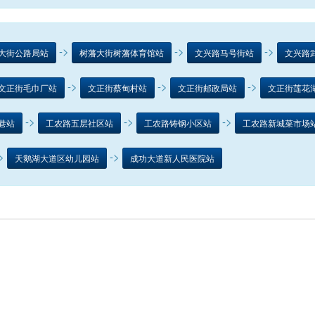
->
->
->
大街公路局站
树藩大街树藩体育馆站
文兴路马号街站
文兴路
->
->
->
文正街毛巾厂站
文正街蔡甸村站
文正街邮政局站
文正街莲花
->
->
->
巷站
工农路五层社区站
工农路铸钢小区站
工农路新城菜市场
>
->
天鹅湖大道区幼儿园站
成功大道新人民医院站