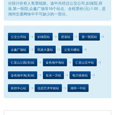
分段计价有人售票线路。途中共经过公交公司,妇保院,府
庙,第一医院,众鑫广场等16个站点。全程票价(元):1.00，是
湖州交通网络中不可缺少的一部分。
->
->
->
->
公交公司站
妇保院站
府庙站
第一医院站
->
->
->
众鑫广场站
民政大厦站
公安大楼站
->
->
->
仁皇山公园(东)站
金色地中海站
仁皇山五中站
->
->
->
金色地中海(东)站
在水一方站
电力技校站
->
->
疾控中心站
信息艺术学校站
湖州一中站