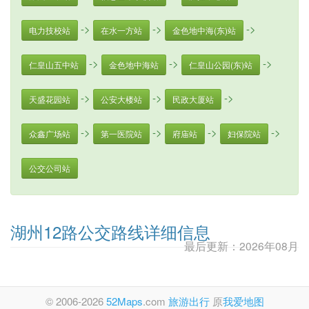
->
->
->
电力技校站
在水一方站
金色地中海(东)站
->
->
->
仁皇山五中站
金色地中海站
仁皇山公园(东)站
->
->
->
天盛花园站
公安大楼站
民政大厦站
->
->
->
->
众鑫广场站
第一医院站
府庙站
妇保院站
公交公司站
湖州12路公交路线详细信息
最后更新：2026年08月
© 2006-2026
52Maps
.com
旅游出行
原
我爱地图