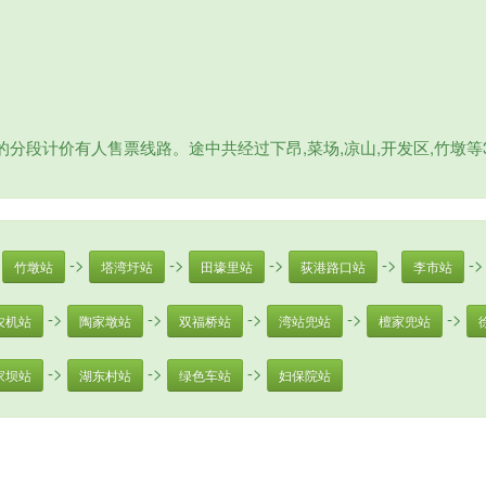
的分段计价有人售票线路。途中共经过下昂,菜场,凉山,开发区,竹墩
>
->
->
->
->
-
竹墩站
塔湾圩站
田壕里站
荻港路口站
李市站
->
->
->
->
->
农机站
陶家墩站
双福桥站
湾站兜站
檀家兜站
->
->
->
家坝站
湖东村站
绿色车站
妇保院站