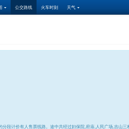
图
公交路线
火车时刻
天气
的分段计价有人售票线路。途中共经过妇保院,府庙,人民广场,吉山三