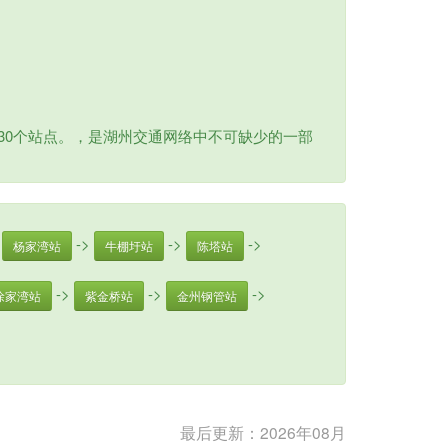
等30个站点。，是湖州交通网络中不可缺少的一部
>
->
->
->
杨家湾站
牛棚圩站
陈塔站
->
->
->
徐家湾站
紫金桥站
金州钢管站
最后更新：2026年08月