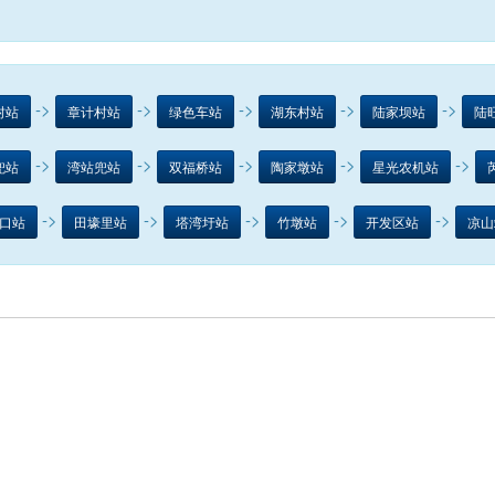
->
->
->
->
->
村站
章计村站
绿色车站
湖东村站
陆家坝站
陆
->
->
->
->
->
兜站
湾站兜站
双福桥站
陶家墩站
星光农机站
->
->
->
->
->
口站
田壕里站
塔湾圩站
竹墩站
开发区站
凉山