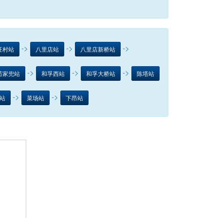
->
->
->
旺村站
八里店站
八里店新桥站
->
->
->
芮家兜站
和孚西站
和孚大桥站
陈塔站
->
->
站
菜场站
下昂站