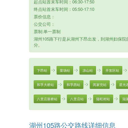
起点站首末车时间：06:30-17:50
终点站首末车时间：05:50-17:10
票价信息：
公交公司：
票制:单一票制
湖州105路下行是从湖州下昂出发，到湖州妇保院
分。
->
->
->
-
下昂站
菜场站
凉山站
开发区站
->
->
->
和孚大桥站
和孚西站
芮家兜站
星光
->
->
->
八里店新桥站
八里店站
陆旺村站
陆
湖州105路公交路线详细信息