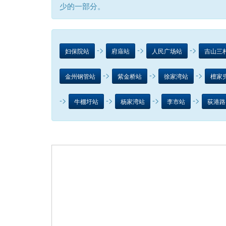
少的一部分。
->
->
->
妇保院站
府庙站
人民广场站
吉山三
->
->
->
金州钢管站
紫金桥站
徐家湾站
檀家
->
->
->
->
牛棚圩站
杨家湾站
李市站
荻港路