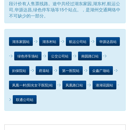
段计价有人售票线路。途中共经过湖东家园,湖东村,航运公
司,华源达昌,绿色停车场等15个站点。，是湖州交通网络中
不可缺少的一部分。
->
->
->
湖东家园站
湖东村站
航运公司站
华源达昌站
->
->
->
->
绿色停车场站
公交公司站
南园路口站
->
->
->
->
妇保院站
府庙站
第一医院站
众鑫广场站
->
->
-
凤凰一村(阳光女子医院)站
凤凰路口站
港湖花园站
>
联通公司站