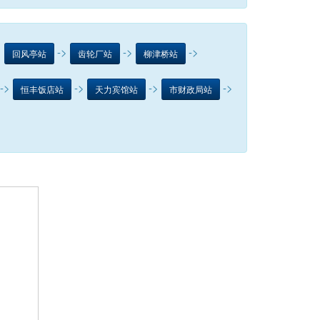
>
->
->
->
回风亭站
齿轮厂站
柳津桥站
->
->
->
->
恒丰饭店站
天力宾馆站
市财政局站