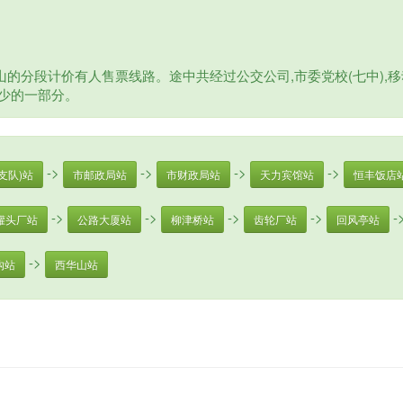
分段计价有人售票线路。途中共经过公交公司,市委党校(七中),移动
缺少的一部分。
->
->
->
->
支队)站
市邮政局站
市财政局站
天力宾馆站
恒丰饭店
->
->
->
->
-
罐头厂站
公路大厦站
柳津桥站
齿轮厂站
回风亭站
->
沟站
西华山站