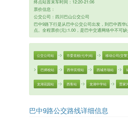
终点站首末车时间：12:20-21:06
票价信息：
公交公司：四川巴山公交公司
巴中9路下行是从巴中公交公司出发，到巴中西华山的
点。全程票价(元):1.00，是巴中交通网络中不可
->
->
公交公司站
市委党校(七中)站
移动公司(交警
>
->
->
->
巴师校站
西华宾馆站
西城市场站
->
->
->
龙湖花园站
西客站
龙湖中学站
贾家
巴中9路公交路线详细信息