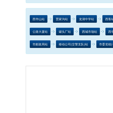
->
->
->
西华山站
贾家沟站
龙湖中学站
西客
->
->
->
公路大厦站
罐头厂站
西城市场站
西
->
->
市邮政局站
移动公司(交警支队)站
市委党校(