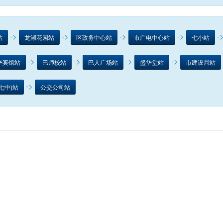
->
->
->
->
-
站
龙湖花园站
区政务中心站
市广电中心站
七小站
->
->
->
->
华宾馆站
巴师校站
巴人广场站
盛华堂站
市建设局站
->
七中)站
公交公司站