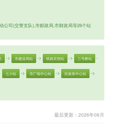
公司(交警支队),市邮政局,市财政局等26个站
->
->
->
-
站
市建设局站
铁路宾馆站
三号桥站
>
->
->
->
七小站
市广电中心站
区政务中心站
最后更新：2026年08月