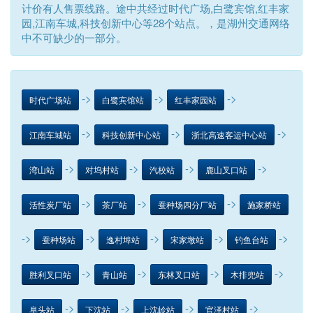
计价有人售票线路。途中共经过时代广场,白鹭宾馆,红丰家
园,江南车城,科技创新中心等28个站点。，是湖州交通网络
中不可缺少的一部分。
->
->
->
时代广场站
白鹭宾馆站
红丰家园站
->
->
->
江南车城站
科技创新中心站
浙北高速客运中心站
->
->
->
->
湾山站
对坞村站
汽校站
鹿山叉口站
->
->
->
活性炭厂站
茶厂站
蚕种场四分厂站
施家桥站
->
->
->
->
->
蚕种场站
逸村埠站
宋家墩站
钓鱼台站
->
->
->
->
胜利叉口站
青山站
东林叉口站
木排兜站
->
->
->
->
阜头站
下沈站
上沈岭站
官泽村站