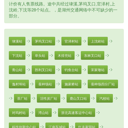
计价有人售票线路。途中共经过埭溪,茅坞叉口,官泽村,上
沈岭,下沈等28个站点。，是湖州交通网络中不可缺少的一
部分。
->
->
->
->
埭溪站
茅坞叉口站
官泽村站
上沈岭站
->
->
->
->
下沈站
阜头站
木排兜站
东林叉口站
->
->
->
->
青山站
胜利叉口站
钓鱼台站
宋家墩站
->
->
->
逸村埠站
蚕种场站
施家桥站
蚕种场四分厂站
->
->
->
->
->
茶厂站
活性炭厂站
鹿山叉口站
汽校站
->
->
->
对坞村站
湾山站
浙北高速客运中心站
->
->
->
科技创新中心站
江南车城站
红丰家园站