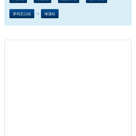
->
茅坞叉口站
埭溪站