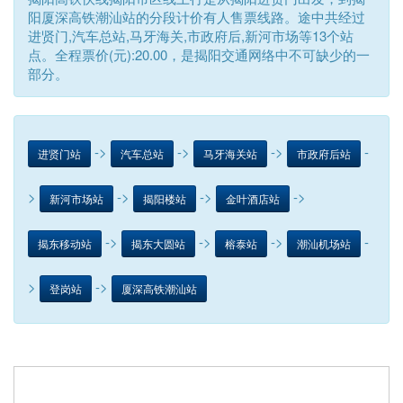
阳厦深高铁潮汕站的分段计价有人售票线路。途中共经过
进贤门,汽车总站,马牙海关,市政府后,新河市场等13个站
点。全程票价(元):20.00，是揭阳交通网络中不可缺少的一
部分。
->
->
->
-
进贤门站
汽车总站
马牙海关站
市政府后站
>
->
->
->
新河市场站
揭阳楼站
金叶酒店站
->
->
->
-
揭东移动站
揭东大圆站
榕泰站
潮汕机场站
>
->
登岗站
厦深高铁潮汕站