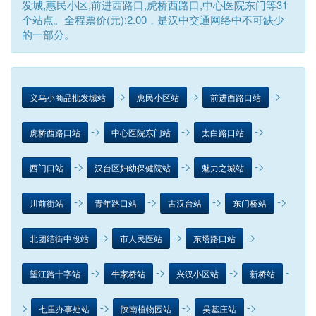
发城,惠民小区,前进西路口,虎桥西路口,中心医院东门等31
个站点。全程票价(元):2.00，是汉中交通网络中不可缺少
的一部分。
->
->
->
义乌小商品批发城站
惠民小区站
前进西路口站
->
->
->
虎桥西路口站
中心医院东门站
太白路口站
->
->
->
西门口站
汉台区妇幼保健院站
魅力之城站
->
->
->
->
川前街站
青年路口站
古汉台站
东门桥站
->
->
->
北团结街中段站
市人民医站
东塔路口站
->
->
->
-
望江路十字站
牛家桥站
兴汉小区站
新桥站
>
->
->
->
七里办事处站
陕南植物园站
吴基庄站