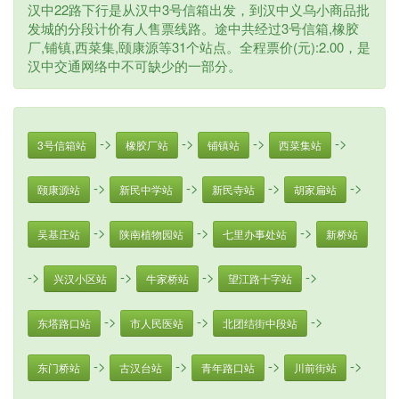
汉中22路下行是从汉中3号信箱出发，到汉中义乌小商品批
发城的分段计价有人售票线路。途中共经过3号信箱,橡胶
厂,铺镇,西菜集,颐康源等31个站点。全程票价(元):2.00，是
汉中交通网络中不可缺少的一部分。
->
->
->
->
3号信箱站
橡胶厂站
铺镇站
西菜集站
->
->
->
->
颐康源站
新民中学站
新民寺站
胡家扁站
->
->
->
吴基庄站
陕南植物园站
七里办事处站
新桥站
->
->
->
->
兴汉小区站
牛家桥站
望江路十字站
->
->
->
东塔路口站
市人民医站
北团结街中段站
->
->
->
->
东门桥站
古汉台站
青年路口站
川前街站