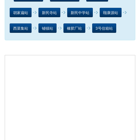
->
->
->
->
胡家扁站
新民寺站
新民中学站
颐康源站
->
->
->
西菜集站
铺镇站
橡胶厂站
3号信箱站