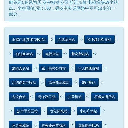
府花园),临风尚居,汉中移动公司,前进东路,电视塔等29个站
点。全程票价(元):1.00，是汉中交通网络中不可缺少的一
部分。
->
->
-
丰辉广场(学府花园)站
临风尚居站
汉中移动公司站
>
->
->
->
前进东路站
电视塔站
椰岛新村站
->
->
->
消防支队站
第二药材公司站
市人民医院站
->
->
->
北团结街中段站
温州商贸城站
东门桥站
->
->
->
古汉台站
青年路口站
川前街站
石狮大酒店站
->
->
->
->
汉中军分区站
世纪阳光站
中心广场站
->
->
->
运达商城站
虎桥路商贸城站
虎桥路中段站