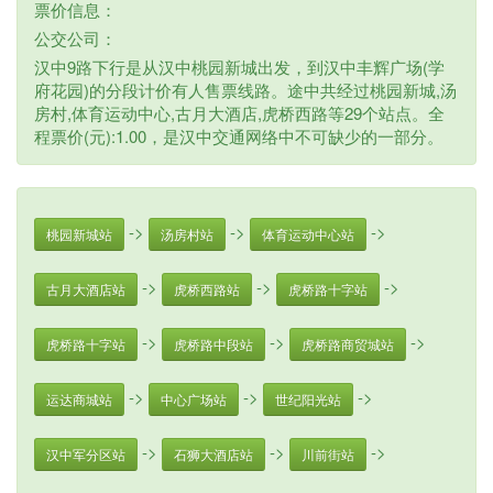
票价信息：
公交公司：
汉中9路下行是从汉中桃园新城出发，到汉中丰辉广场(学
府花园)的分段计价有人售票线路。途中共经过桃园新城,汤
房村,体育运动中心,古月大酒店,虎桥西路等29个站点。全
程票价(元):1.00，是汉中交通网络中不可缺少的一部分。
->
->
->
桃园新城站
汤房村站
体育运动中心站
->
->
->
古月大酒店站
虎桥西路站
虎桥路十字站
->
->
->
虎桥路十字站
虎桥路中段站
虎桥路商贸城站
->
->
->
运达商城站
中心广场站
世纪阳光站
->
->
->
汉中军分区站
石狮大酒店站
川前街站