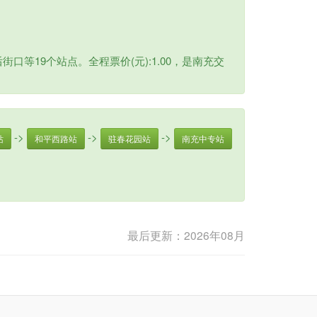
等19个站点。全程票价(元):1.00，是南充交
->
->
->
站
和平西路站
驻春花园站
南充中专站
最后更新：2026年08月