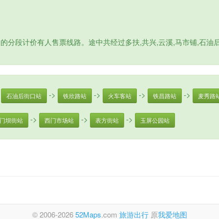
分段计价有人售票线路。途中共经过多扶,共兴,云溪,马市铺,石油后街口
>
->
->
->
->
石油后街口站
铁欣路站
火车客站
铁昌路站
麦秀路
->
->
->
门坝街站
西门市场站
表方街站
玉屏公园站
© 2006-2026
52Maps
.com
旅游出行
原
我爱地图