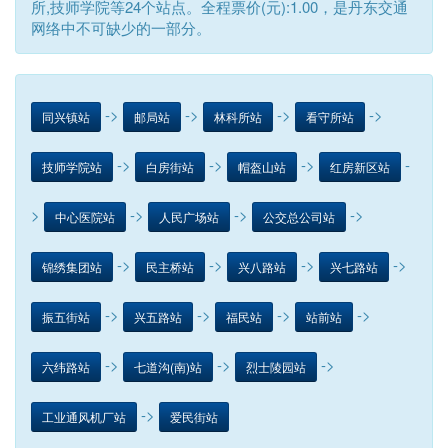
所,技师学院等24个站点。全程票价(元):1.00，是丹东交通
网络中不可缺少的一部分。
->
->
->
->
同兴镇站
邮局站
林科所站
看守所站
->
->
->
-
技师学院站
白房街站
帽盔山站
红房新区站
>
->
->
->
中心医院站
人民广场站
公交总公司站
->
->
->
->
锦绣集团站
民主桥站
兴八路站
兴七路站
->
->
->
->
振五街站
兴五路站
福民站
站前站
->
->
->
六纬路站
七道沟(南)站
烈士陵园站
->
工业通风机厂站
爱民街站