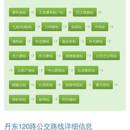
->
->
->
爱民街站
工业通风机厂站
烈士陵园站
->
->
->
->
七道沟(南)站
六纬路站
站前站
丹东站
->
->
->
->
福民站
兴五路站
振五街站
兴七路站
->
->
->
兴八路站
民主桥站
锦绣集团站
公交总公司站
->
->
->
->
人民广场站
中心医院站
红房新区站
->
->
->
->
帽盔山站
白房街站
技师学院站
看守所站
->
->
林科所站
邮局站
同兴镇站
丹东120路公交路线详细信息