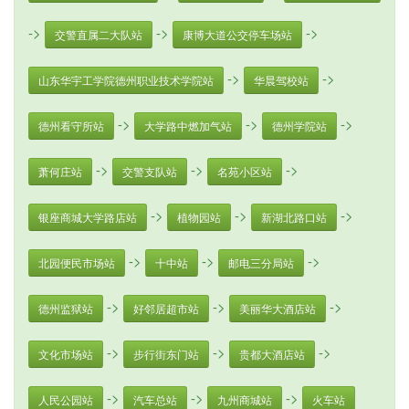
->
->
->
交警直属二大队站
康博大道公交停车场站
->
->
山东华宇工学院德州职业技术学院站
华晨驾校站
->
->
->
德州看守所站
大学路中燃加气站
德州学院站
->
->
->
萧何庄站
交警支队站
名苑小区站
->
->
->
银座商城大学路店站
植物园站
新湖北路口站
->
->
->
北园便民市场站
十中站
邮电三分局站
->
->
->
德州监狱站
好邻居超市站
美丽华大酒店站
->
->
->
文化市场站
步行街东门站
贵都大酒店站
->
->
->
人民公园站
汽车总站
九州商城站
火车站