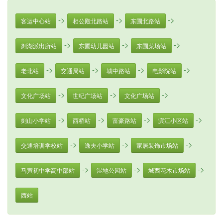
->
->
->
客运中心站
相公殿北路站
东圃北路站
->
->
->
剡湖派出所站
东圃幼儿园站
东圃菜场站
->
->
->
->
老北站
交通局站
城中路站
电影院站
->
->
->
文化广场站
世纪广场站
文化广场站
->
->
->
->
剡山小学站
西桥站
富豪路站
滨江小区站
->
->
->
交通培训学校站
逸夫小学站
家居装饰市场站
->
->
->
马寅初中学高中部站
湿地公园站
城西花木市场站
西站