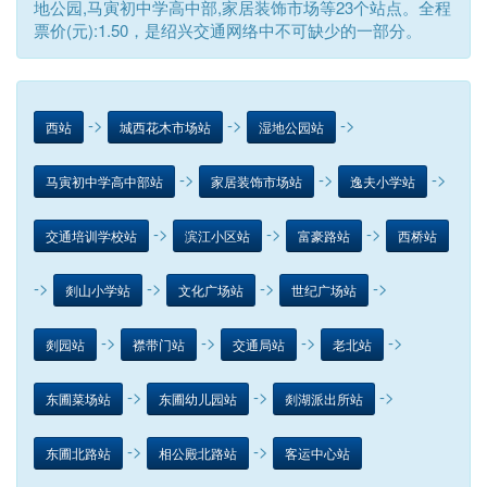
地公园,马寅初中学高中部,家居装饰市场等23个站点。全程
票价(元):1.50，是绍兴交通网络中不可缺少的一部分。
->
->
->
西站
城西花木市场站
湿地公园站
->
->
->
马寅初中学高中部站
家居装饰市场站
逸夫小学站
->
->
->
交通培训学校站
滨江小区站
富豪路站
西桥站
->
->
->
->
剡山小学站
文化广场站
世纪广场站
->
->
->
->
剡园站
襟带门站
交通局站
老北站
->
->
->
东圃菜场站
东圃幼儿园站
剡湖派出所站
->
->
东圃北路站
相公殿北路站
客运中心站