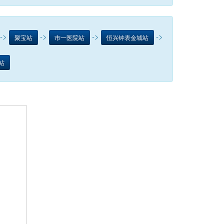
->
->
->
->
聚宝站
市一医院站
恒兴钟表金城站
站