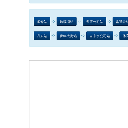
->
->
->
师专站
蛤蟆塘站
天康公司站
盘道岭
->
->
->
丹东站
青年大街站
自来水公司站
体