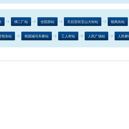
->
->
->
->
站
绸二厂站
住院部站
天后宫街宝山大街站
朝凤街站
->
->
->
->
育馆东站
韩国城马车桥站
工人村站
人民广场站
人民桥