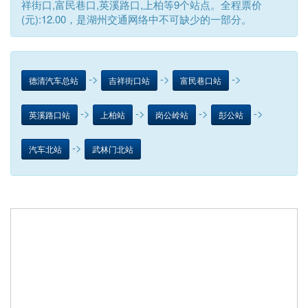
祥街口,富民巷口,英溪路口,上柏等9个站点。全程票价
(元):12.00，是湖州交通网络中不可缺少的一部分。
->
->
->
德清汽车总站
吉祥街口站
富民巷口站
->
->
->
->
英溪路口站
上柏站
岗公岭站
彭公站
->
汽车北站
武林门北站