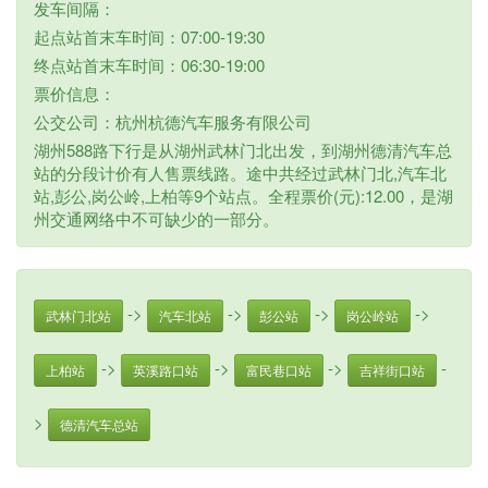
发车间隔：
起点站首末车时间：07:00-19:30
终点站首末车时间：06:30-19:00
票价信息：
公交公司：杭州杭德汽车服务有限公司
湖州588路下行是从湖州武林门北出发，到湖州德清汽车总
站的分段计价有人售票线路。途中共经过武林门北,汽车北
站,彭公,岗公岭,上柏等9个站点。全程票价(元):12.00，是湖
州交通网络中不可缺少的一部分。
->
->
->
->
武林门北站
汽车北站
彭公站
岗公岭站
->
->
->
-
上柏站
英溪路口站
富民巷口站
吉祥街口站
>
德清汽车总站