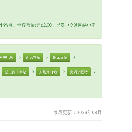
站点。全程票价(元):2.00，是汉中交通网络中不
->
->
->
关爷庙站
新民寺站
胡家扁站
>
->
->
->
望江路十字站
东塔路口站
文明小区站
最后更新：2026年08月