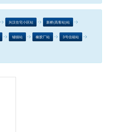
->
->
->
兴汉住宅小区站
新桥(高客站)站
->
->
->
->
铺镇站
橡胶厂站
3号信箱站