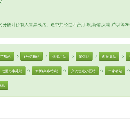
)
分段计价有人售票线路。途中共经过四合,丁坝,新铺,大寨,芦坝等26个
->
->
->
->
->
芦坝站
3号信箱站
橡胶厂站
铺镇站
西菜集站
->
->
->
-
七里办事处站
新桥(高客站)站
兴汉住宅小区站
牛家桥站
车站