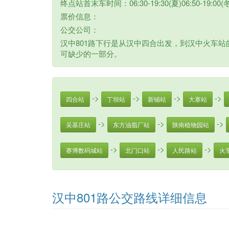
终点站首末车时间：06:30-19:30(夏)06:50-19:00(冬
票价信息：
公交公司：
汉中801路下行是从汉中四合出发，到汉中火车站的
可缺少的一部分。
->
->
->
->
四合站
丁坝站
新铺站
大寨站
->
->
->
吴基庄站
东方油脂厂站
陕南植物园站
->
->
->
赛博数码城站
北门口站
人民路站
火
汉中801路公交路线详细信息