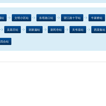
->
->
->
->
城站
文明小区站
东塔路口站
望江路十字站
牛家桥站
->
->
->
->
->
吴基庄站
胡家扁站
新民寺站
关爷庙站
西菜集站
四合站