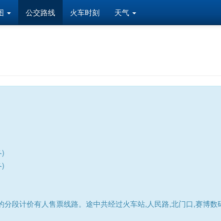
图
公交路线
火车时刻
天气
)
)
分段计价有人售票线路。途中共经过火车站,人民路,北门口,赛博数码城,