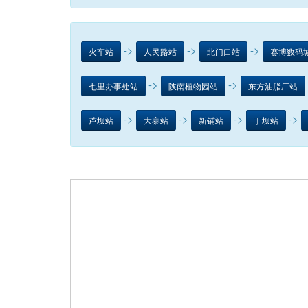
->
->
->
火车站
人民路站
北门口站
赛博数码
->
->
七里办事处站
陕南植物园站
东方油脂厂站
->
->
->
->
芦坝站
大寨站
新铺站
丁坝站