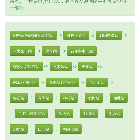
站点。全程票价(元):1.00，是宜春交通网络中不可缺少的
一部分。
->
->
->
阳光家居城(朝阳西路)站
城投大厦站
朝阳东路站
->
->
->
人民家电站
火车站
市服务中心站
->
->
->
浙赣友好医院站
七家岭站
天桥站
->
->
->
南工业园区站
赣西实训中心站
半边山站
->
->
->
->
窑前站
鼻田站
梅花站
袁梅站
仙巩站
->
->
->
->
->
明月山管理局站
温汤站
社埠站
彭坊站
->
->
刘坊站
田心站
明月山站