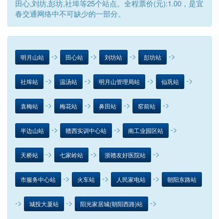
田心,刘坊,彭坊,社埠等25个站点。全程票价(元):1.00，是宜
春交通网络中不可缺少的一部分。
->
->
->
->
明月山站
田心站
刘坊站
彭坊站
->
->
->
->
社埠站
温汤站
明月山管理局站
仙巩站
->
->
->
->
袁梅站
梅花站
鼻田站
窑前站
->
->
->
半边山站
赣西实训中心站
南工业园区站
->
->
->
天桥站
七家岭站
浙赣友好医院站
->
->
->
市服务中心站
火车站
人民家电站
朝阳东路站
->
->
->
城投大厦站
阳光家居城(朝阳西路)站