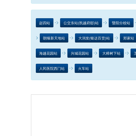
->
->
赵四站
公交东站(凯越府邸)站
暨阳分校站
>
->
->
朗臻新天地站
大润发(银达百货)站
郑家站
->
->
->
海越花园站
兴城花园站
大樟树下站
->
人民医院西门站
火车站