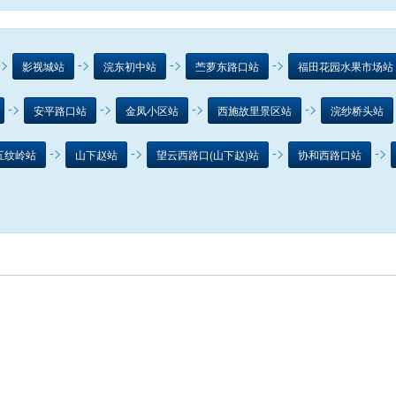
->
->
->
->
影视城站
浣东初中站
苎萝东路口站
福田花园水果市场站
->
->
->
->
安平路口站
金凤小区站
西施故里景区站
浣纱桥头站
->
->
->
->
五纹岭站
山下赵站
望云西路口(山下赵)站
协和西路口站