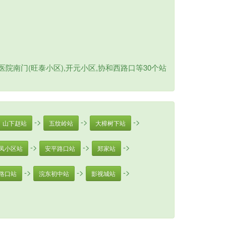
南门(旺泰小区),开元小区,协和西路口等30个站
->
->
->
山下赵站
五纹岭站
大樟树下站
->
->
->
凤小区站
安平路口站
郑家站
->
->
->
路口站
浣东初中站
影视城站