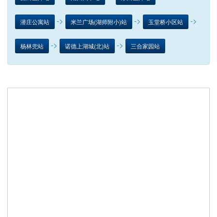
->
->
->
潜庄公寓站
米兰广场(湖师附小)站
玉堂桥小区站
->
->
杨林兜站
诺德上湖城(北)站
三合家园站