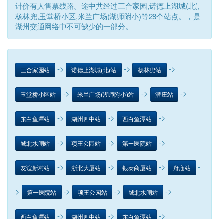
计价有人售票线路。途中共经过三合家园,诺德上湖城(北),
杨林兜,玉堂桥小区,米兰广场(湖师附小)等28个站点。，是
湖州交通网络中不可缺少的一部分。
->
->
->
三合家园站
诺德上湖城(北)站
杨林兜站
->
->
->
玉堂桥小区站
米兰广场(湖师附小)站
潜庄站
->
->
->
东白鱼潭站
湖州四中站
西白鱼潭站
->
->
->
城北水闸站
项王公园站
第一医院站
->
->
->
-
友谊新村站
浙北大厦站
银泰商厦站
府庙站
>
->
->
->
第一医院站
项王公园站
城北水闸站
->
->
->
西白鱼潭站
湖州四中站
东白鱼潭站