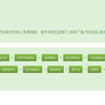
分段计价有人售票线路。途中共经过进贤门,东风广场,汽车总站,真中
->
->
->
->
路口站
马牙市场西站
海关西站
慈云医院站
市党校路口
->
->
->
->
-
天籁电声站
田岛机锈站
奎地村站
潮下站
何厝站