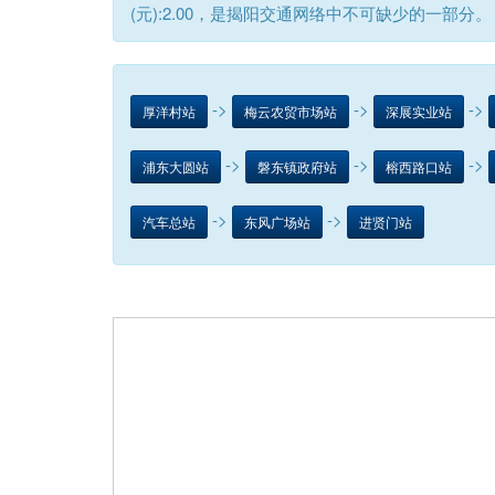
(元):2.00，是揭阳交通网络中不可缺少的一部分。
->
->
->
厚洋村站
梅云农贸市场站
深展实业站
->
->
->
浦东大圆站
磐东镇政府站
榕西路口站
->
->
汽车总站
东风广场站
进贤门站