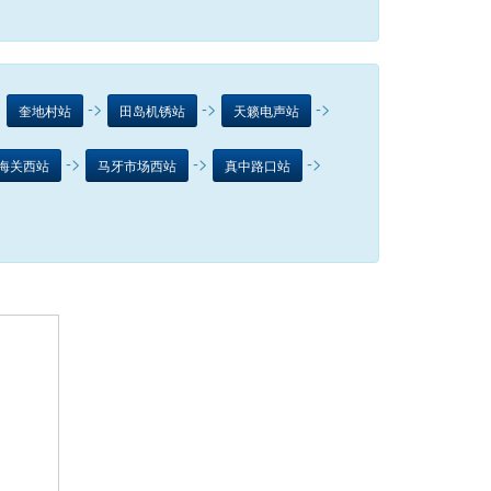
>
->
->
->
奎地村站
田岛机锈站
天籁电声站
->
->
->
海关西站
马牙市场西站
真中路口站