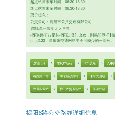
起点站首末车时间：06:30-18:30
终点站首末车时间：06:30-18:30
票价信息：
公交公司：揭阳市公共交通有限公司
票制:单一票制无人售票
揭阳6路下行是从揭阳进贤门出发，到揭阳厚洋村的
(元):2.00，是揭阳交通网络中不可缺少的一部分。
->
->
->
进贤门站
东风广场站
汽车总站
真中
->
->
->
榕西路口站
磐东镇政府站
浦东大圆站
->
->
深展实业站
梅云农贸市场站
厚洋村站
揭阳6路公交路线详细信息