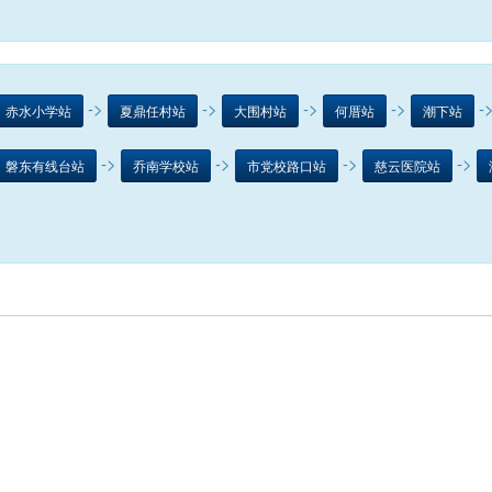
->
->
->
->
-
赤水小学站
夏鼎任村站
大围村站
何厝站
潮下站
->
->
->
->
磐东有线台站
乔南学校站
市党校路口站
慈云医院站