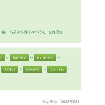
路口,马牙市场西等24个站点。全程票价
->
->
->
站
乔南学校站
磐东有线台站
>
->
->
->
大围村站
夏鼎任村站
赤水小学站
最后更新：2026年08月