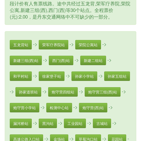
段计价有人售票线路。途中共经过五龙背,荣军疗养院,荣院
公寓,新建三组(西),西门(西)等30个站点。全程票价
(元):2.00，是丹东交通网络中不可缺少的一部分。
->
->
->
五龙背站
荣军疗养院站
荣院公寓站
->
->
->
新建三组(西)站
西门(西)站
新建二组站
->
->
->
和平村站
徐家堡子站
孙家小学站
孙家五组站
->
->
->
->
孙家道班站
炮守营四组站
炮守营三组(西)站
->
->
->
炮守营小学站
检测中心站
炮守营(西)站
->
->
->
->
漏河桥站
黑沟站
工业园站
古城站
->
->
->
-
高速公路入口站
金场站
草莓沟口站
花园站