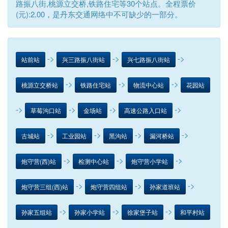
路振八街,桃源立交桥,铁路住宅等30个站点。全程票价
(元):2.00，是丹东交通网络中不可缺少的一部分。
->
->
->
站前站
兴三路振八街站
兴七路振八街站
->
->
->
桃源立交桥站
铁路住宅站
物流中心站
花园站
->
->
->
->
草莓沟口站
金场站
高速公路入口站
->
->
->
->
古城站
工业园站
黑沟站
漏河桥站
->
->
->
炮守营(西)站
检测中心站
炮守营小学站
->
->
->
炮守营三组(西)站
炮守营四组站
孙家道班站
->
->
->
孙家五组站
孙家小学站
徐家堡子站
和平村站