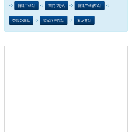
->
->
->
->
新建二组站
西门(西)站
新建三组(西)站
->
->
荣院公寓站
荣军疗养院站
五龙背站