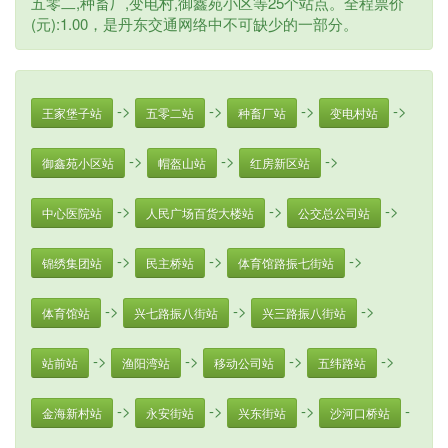
五零二,种畜厂,变电村,御鑫苑小区等25个站点。全程票价
(元):1.00，是丹东交通网络中不可缺少的一部分。
->
->
->
->
王家堡子站
五零二站
种畜厂站
变电村站
->
->
->
御鑫苑小区站
帽盔山站
红房新区站
->
->
->
中心医院站
人民广场百货大楼站
公交总公司站
->
->
->
锦绣集团站
民主桥站
体育馆路振七街站
->
->
->
体育馆站
兴七路振八街站
兴三路振八街站
->
->
->
->
站前站
渔阳湾站
移动公司站
五纬路站
->
->
->
-
金海新村站
永安街站
兴东街站
沙河口桥站