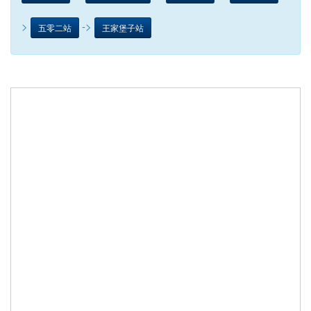
>
->
五零二站
王家堡子站