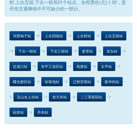
村,上尖五组,下尖一组等21个站点。全程票价(元):1.00，是
丹东交通网络中不可缺少的一部分。
->
->
->
河西甸子站
上尖四组站
上尖村站
上尖五组站
->
->
->
->
->
下尖一组站
下尖三组站
套里站
龙头站
->
->
->
->
岔道口站
东平工业区站
燕窝站
太平站
->
->
->
-
曙光新区站
珍珠泡站
辽财宾馆站
新华街站
>
->
->
->
宝山女人街站
老天祥站
二三零医院站
->
站前站
丹东站