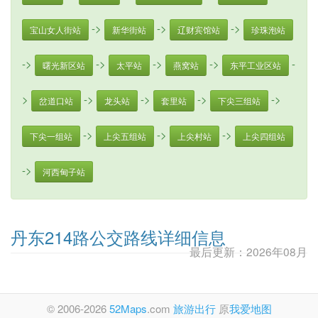
->
->
->
宝山女人街站
新华街站
辽财宾馆站
珍珠泡站
->
->
->
->
-
曙光新区站
太平站
燕窝站
东平工业区站
>
->
->
->
->
岔道口站
龙头站
套里站
下尖三组站
->
->
->
下尖一组站
上尖五组站
上尖村站
上尖四组站
->
河西甸子站
丹东214路公交路线详细信息
最后更新：2026年08月
© 2006-2026
52Maps
.com
旅游出行
原
我爱地图