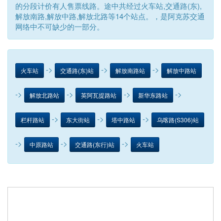
的分段计价有人售票线路。途中共经过火车站,交通路(东),
解放南路,解放中路,解放北路等14个站点。，是阿克苏交通
网络中不可缺少的一部分。
->
->
->
火车站
交通路(东)站
解放南路站
解放中路站
->
->
->
->
解放北路站
英阿瓦提路站
新华东路站
->
->
->
栏杆路站
东大街站
塔中路站
乌喀路(S306)站
->
->
->
中原路站
交通路(东行)站
火车站