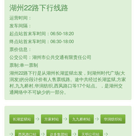
湖州22路下行线路
运营时间：
发车间隔：
起点站首末车时间：06:50-18:20
终点站首末车时间：06:30-18:00
票价信息：
公交公司：湖州市公共交通有限责任公司
票制:单一票制
湖州22路下行是从湖州长湖监狱出发，到湖州时代广场(大
润发)的分段计价有人售票线路。途中共经过长湖监狱,方家
村,九九桥村,华润纺织,西凤路口等17个站点。，是湖州交
通网络中不可缺少的一部分。
->
->
->
长湖监狱站
方家村站
九九桥村站
华润纺织站
->
->
->
->
西凤路口站
达多集团站
天明公司站