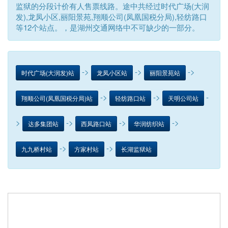
监狱的分段计价有人售票线路。途中共经过时代广场(大润
发),龙凤小区,丽阳景苑,翔顺公司(凤凰国税分局),轻纺路口
等12个站点。，是湖州交通网络中不可缺少的一部分。
->
->
->
时代广场(大润发)站
龙凤小区站
丽阳景苑站
->
->
-
翔顺公司(凤凰国税分局)站
轻纺路口站
天明公司站
>
->
->
->
达多集团站
西凤路口站
华润纺织站
->
->
九九桥村站
方家村站
长湖监狱站