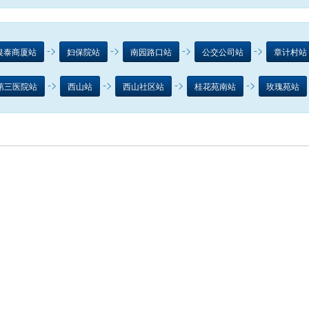
->
->
->
->
银泰商厦站
妇保院站
南园路口站
公交公司站
章计村站
->
->
->
->
第三医院站
西山站
西山社区站
桂花苑南站
玫瑰苑站