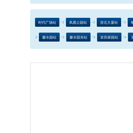
->
->
->
时代广场站
凤凰公园站
浙北大厦站
>
->
->
->
馨水园站
馨水园东站
富田家园站