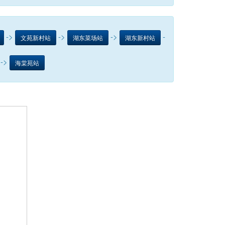
->
->
->
-
文苑新村站
湖东菜场站
湖东新村站
->
海棠苑站