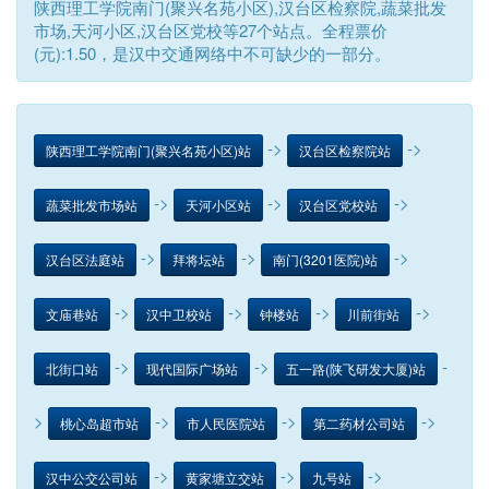
陕西理工学院南门(聚兴名苑小区),汉台区检察院,蔬菜批发
市场,天河小区,汉台区党校等27个站点。全程票价
(元):1.50，是汉中交通网络中不可缺少的一部分。
->
->
陕西理工学院南门(聚兴名苑小区)站
汉台区检察院站
->
->
->
蔬菜批发市场站
天河小区站
汉台区党校站
->
->
->
汉台区法庭站
拜将坛站
南门(3201医院)站
->
->
->
->
文庙巷站
汉中卫校站
钟楼站
川前街站
->
->
-
北街口站
现代国际广场站
五一路(陕飞研发大厦)站
>
->
->
->
桃心岛超市站
市人民医院站
第二药材公司站
->
->
->
汉中公交公司站
黄家塘立交站
九号站