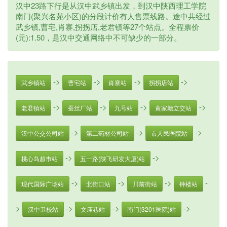
汉中23路下行是从汉中武乡镇出发，到汉中陕西理工学院
南门(聚兴名苑小区)的分段计价有人售票线路。途中共经过
武乡镇,曹宅,肖寨,拐拐店,老君镇等27个站点。全程票价
(元):1.50，是汉中交通网络中不可缺少的一部分。
->
->
->
->
武乡镇站
曹宅站
肖寨站
拐拐店站
->
->
->
->
老君镇站
蚕丝厂站
九号站
黄家塘立交站
->
->
->
汉中公交公司站
第二药材公司站
市人民医院站
->
->
桃心岛超市站
五一路(陕飞研发大厦)站
->
->
->
-
现代国际广场站
北街口站
川前街站
钟楼站
>
->
->
->
汉中卫校站
文庙巷站
南门(3201医院)站