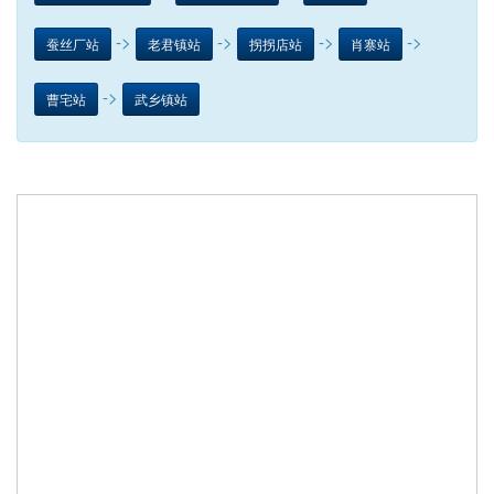
->
->
->
->
蚕丝厂站
老君镇站
拐拐店站
肖寨站
->
曹宅站
武乡镇站