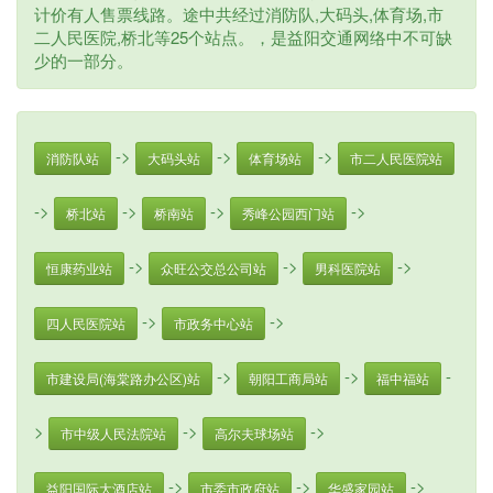
计价有人售票线路。途中共经过消防队,大码头,体育场,市
二人民医院,桥北等25个站点。，是益阳交通网络中不可缺
少的一部分。
->
->
->
消防队站
大码头站
体育场站
市二人民医院站
->
->
->
->
桥北站
桥南站
秀峰公园西门站
->
->
->
恒康药业站
众旺公交总公司站
男科医院站
->
->
四人民医院站
市政务中心站
->
->
-
市建设局(海棠路办公区)站
朝阳工商局站
福中福站
>
->
->
市中级人民法院站
高尔夫球场站
->
->
->
益阳国际大酒店站
市委市政府站
华盛家园站