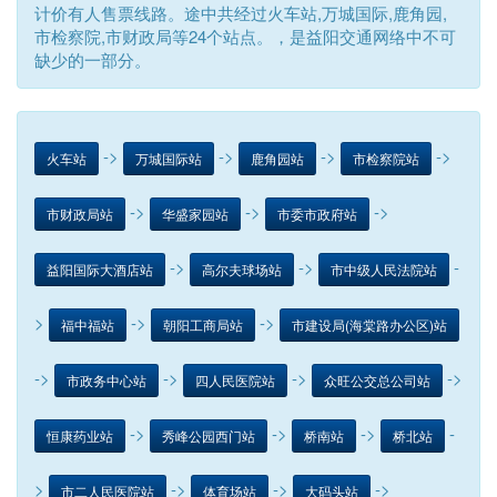
计价有人售票线路。途中共经过火车站,万城国际,鹿角园,
市检察院,市财政局等24个站点。，是益阳交通网络中不可
缺少的一部分。
->
->
->
->
火车站
万城国际站
鹿角园站
市检察院站
->
->
->
市财政局站
华盛家园站
市委市政府站
->
->
-
益阳国际大酒店站
高尔夫球场站
市中级人民法院站
>
->
->
福中福站
朝阳工商局站
市建设局(海棠路办公区)站
->
->
->
->
市政务中心站
四人民医院站
众旺公交总公司站
->
->
->
-
恒康药业站
秀峰公园西门站
桥南站
桥北站
>
->
->
->
市二人民医院站
体育场站
大码头站