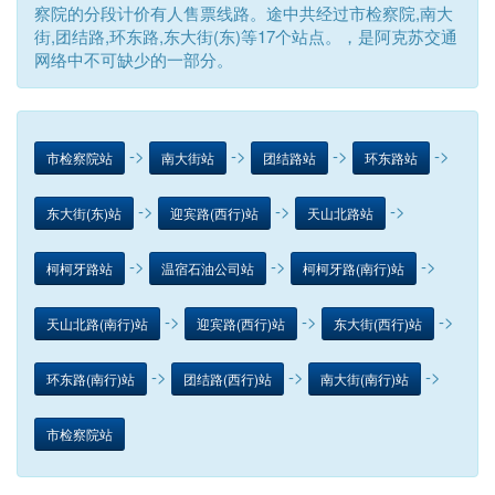
察院的分段计价有人售票线路。途中共经过市检察院,南大
街,团结路,环东路,东大街(东)等17个站点。，是阿克苏交通
网络中不可缺少的一部分。
->
->
->
->
市检察院站
南大街站
团结路站
环东路站
->
->
->
东大街(东)站
迎宾路(西行)站
天山北路站
->
->
->
柯柯牙路站
温宿石油公司站
柯柯牙路(南行)站
->
->
->
天山北路(南行)站
迎宾路(西行)站
东大街(西行)站
->
->
->
环东路(南行)站
团结路(西行)站
南大街(南行)站
市检察院站