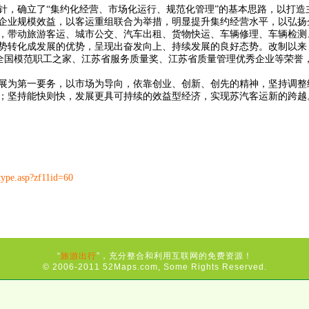
针，确立了“集约化经营、市场化运行、规范化管理”的基本思路，以打造
企业规模效益，以客运重组联合为举措，明显提升集约经营水平，以弘扬
，带动旅游客运、城市公交、汽车出租、货物快运、车辆修理、车辆检测
势转化成发展的优势，呈现出奋发向上、持续发展的良好态势。改制以来
，并获得全国模范职工之家、江苏省服务质量奖、江苏省质量管理优秀企业等荣
为第一要务，以市场为导向，依靠创业、创新、创先的精神，坚持调整
；坚持能快则快，发展更具可持续的效益型经济，实现苏汽客运新的跨越
type.asp?zf11id=60
“
旅游出行
”，充分整合和利用互联网的免费资源！
© 2006-2011 52Maps.com, Some Rights Reserved.