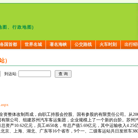
地图、行政地图)
各国首都
世界名城
著名海峡
公交路线
火车时刻
出行经
站）
到达站:
.aspx
整体改制而成，由职工持股会控股、国有参股的有限责任公司。从200
运集团有限公司、组建苏州汽车客运集团，企业规模上了一个新的台阶。苏州
资产10.62亿元，员工4650名，年总产值5.69亿元，其中运输收入4.2
及北京、上海、湖北、广东等16个省市，9个一、二级客运站共日发班车380