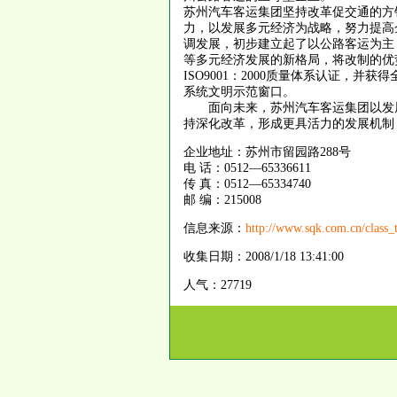
苏州汽车客运集团坚持改革促交通的方
力，以发展多元经济为战略，努力提高
调发展，初步建立起了以公路客运为主
等多元经济发展的新格局，将改制的优
ISO9001：2000质量体系认证
系统文明示范窗口。
面向未来，苏州汽车客运集团以发展
持深化改革，形成更具活力的发展机制
企业地址：苏州市留园路288号
电 话：0512—65336611
传 真：0512—65334740
邮 编：215008
信息来源：
http://www.sqk.com.cn/class_
收集日期：2008/1/18 13:41:00
人气：27719